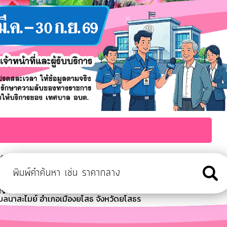
ะเมิน ITA ประจำปีงบประมาณ พ.ศ. 2569
ุจัดให้มีกิจกรรม ตรวจสุขภาพเบื้องต้นสำหรับผู้สูงอายุ ฝึกอบรมส่ง
สูงอายุเนื่องในวันสงกรานต์ ประจำปี 2
บลนาสะไมย์ อำเภอเมืองยโสธ จังหวัดยโสธร