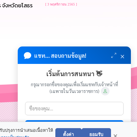
 จังหวัดยโสธร
[ 3 พฤศจิกายน 2565 ]
×
แชท... สอบถามข้อมูล!
เริ่มต้นการสนทนา 👋
กรุณากรอกชื่อของคุณเพื่อเริ่มแชทกับเจ้าหน้าที่
(เฉพาะในวันเวลาราชการ)
เกี่ยวกับเรา
ติดต่อเรา
เริ่มแชท
×
ิขสิทธิ์ © 2024-2025 เทศบาลตำบลนาสะไมย์. ขอสงวนไว้ซึ่งสิทธิ
ปรับปรุงการนำเสนอเนื้อหาให้
ตั้งค่า
ยอมรับ
ทั้งหมดบนเว็บไซต์นี้. Power by
เว็บอุบลดอทคอม