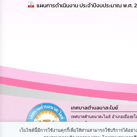
แผนการดำเนินงาน ประจำปีงบประมาณ พ.ศ. 2
เทศบาลตำบลนาสะไมย์
เทศบาลตำบลนาสะไมย์ อำเภอเมืองยโ
จังหวัดยโสธร 35000.
เว็บไซต์นี้มีการใช้งานคุกกี้เพื่อให้ท่านสามารถใช้บริการได้
โทร. 045-756959 แฟกซ์ 045-756959
Email
saraban@nasamai.go.th