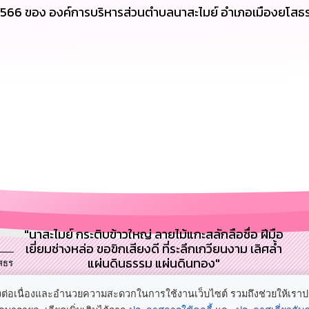
566 ของ องค์การบริหารส่วนตำบลนาสะไมย์ อำเภอเมืองยโสธร
"นาสะไมย์ กระติบข้าวใหญ่ ลายไม้แกะสลักลือชื่อ ฝีมือ
เยี่ยมช่างหล่อ ขอขิกเสียงดี ที่ระลึกเกวียนงาม เลิศล้ำ
แผ่นดินธรรม แผ่นดินทอง"
สธร
ล
อย่างต่อเนื่องและอำนวยความสะดวกในการใช้งานเว็บไซต์ รวมถึงช่วยให้เรา