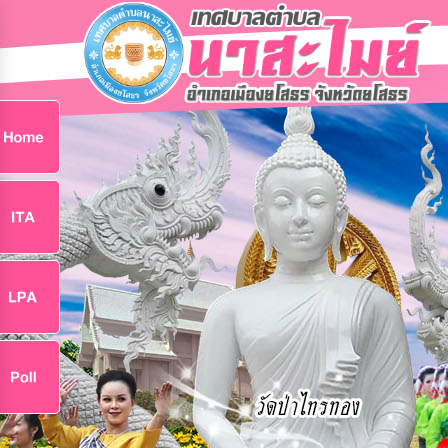
ก
9
9
จ