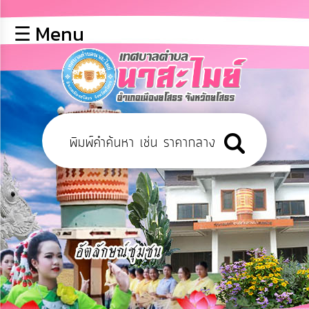
×
☰ Menu
lose
หน้า
หลัก
ข้อมูล
พื้น
ฐาน
บุคลากร
ข่าว
ประชาสัมพันธ์
การ
เปิด
เผย
ข้อมูล
สาธารณะ
OIT