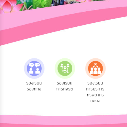
การ
ปฏิสัมพันธ์
ข้อมูล
รับ
ฟัง
ความ
คิด
เห็น
แผน
ยุทธศาสตร์/
แผน
e-Se
ฟังความ
ร้องเรียน
ร้องเรียน
ร้องเรียน
พัฒนา
บริ
ิดเห็น
ร้องทุกข์
การทุจริต
การบริหาร
ออน
ระชาชน
ทรัพยากร
การ
บุคคล
บริหาร/
พัฒนา
ทรัพยากร
บุคคล