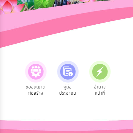
การ
ปฏิสัมพันธ์
ข้อมูล
รับ
ฟัง
ความ
คิด
เห็น
แผน
ยุทธศาสตร์/
แผน
อนุญาต
คู่มือ
อำนาจ
ข้อมูลการ
สายด่
พัฒนา
่อสร้าง
ประชาชน
หน้าที่
ติดต่อ
บริ
การ
บริหาร/
พัฒนา
ทรัพยากร
บุคคล