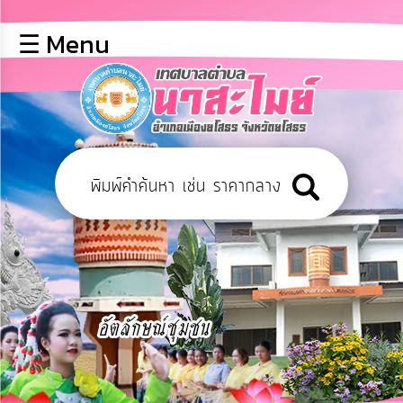
×
☰ Menu
lose
หน้า
หลัก
ข้อมูล
พื้น
ฐาน
บุคลากร
ข่าว
ประชาสัมพันธ์
การ
เปิด
เผย
ข้อมูล
สาธารณะ
OIT