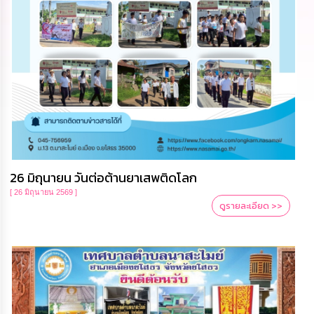
นโยบาย
No
Gift
Policy
การ
ดำเนิน
การ
เพื่อ
ป้องกัน
การ
ทุจริต
26 มิถุนายน วันต่อต้านยาเสพติดโลก
[ 26 มิถุนายน 2569 ]
มาตรการ
ดูรายละเอียด >>
ส่ง
เสริม
คุณธรรม
และ
ความ
โปร่งใส
ร้อง