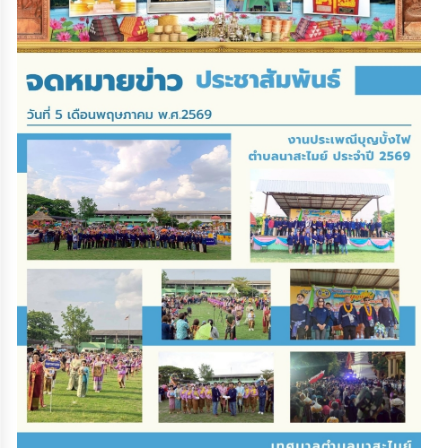
เรียน
ร้อง
ทุกข์
e-
Service
กิจการ
สภา
กิจการ
สภา
ท้อง
ถิ่น
ของ
เรา
การ
จัดการ