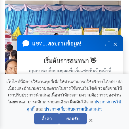
×
แชท... สอบถามข้อมูล!
เริ่มต้นการสนทนา 👋
กรุณากรอกชื่อของคุณเพื่อเริ่มแชทกับเจ้าหน้าที่
(เฉพาะในวันเวลาราชการ)
เว็บไซต์นี้มีการใช้งานคุกกี้เพื่อให้ท่านสามารถใช้บริการได้อย่างต่อ
เนื่องและอำนวยความสะดวกในการใช้งานเว็บไซต์ รวมถึงช่วยให้
โครงการฝึกอบรมส่งเสริมการมีส่วนร่วม ลด คัด แยก ขยะ
เราปรับปรุงการนำเสนอเนื้อหาให้ตรงตามความต้องการของท่าน
มูลฝอยที่ต้นทาง ตามหลัก 3R ประจำปีงบประมาณ
โดยท่านสามารถศึกษารายละเอียดเพิ่มเติมได้จาก
ประกาศการใช้
พ.ศ.2568 องค์การบริหารส่วนตำบลนาสะไมย์ อำเภอเมือง
คุกกี้
และ
ประกาศเกี่ยวกับความเป็นส่วนตัว
เริ่มแชท
ยโสธ จังหวัดยโสธร
×
ตั้งค่า
ยอมรับ
[ 29 มกราคม 2568 ]