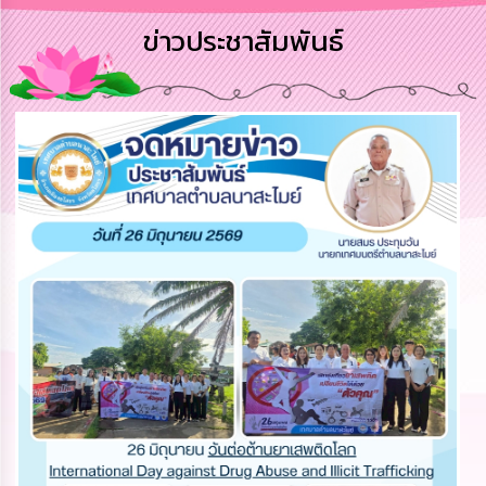
การ
ข่าวประชาสัมพันธ์
บริหาร
งาน
การ
ส่ง
เสริม
ความ
โปร่งใส
การ
จัด
ซื้อ
จัด
จ้าง
การ
เงิน
การ
คลัง