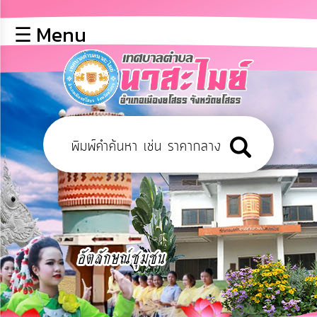
×
☰ Menu
lose
หน้า
หลัก
ข้อมูล
พื้น
ฐาน
บุคลากร
ข่าว
ประชาสัมพันธ์
การ
เปิด
เผย
ข้อมูล
สาธารณะ
OIT