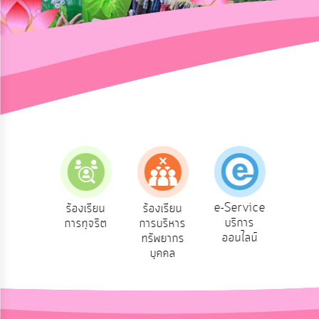
การ
ปฏิสัมพันธ์
ข้อมูล
รับ
ฟัง
ความ
คิด
เห็น
แผน
ยุทธศาสตร์/
แผน
e-Service
องเรียน
ร้องเรียน
ร้องเรียน
ถาม
พัฒนา
บริการ
องทุกข์
การทุจริต
การบริหาร
Q
ออนไลน์
ทรัพยากร
การ
บุคคล
บริหาร/
พัฒนา
ทรัพยากร
บุคคล