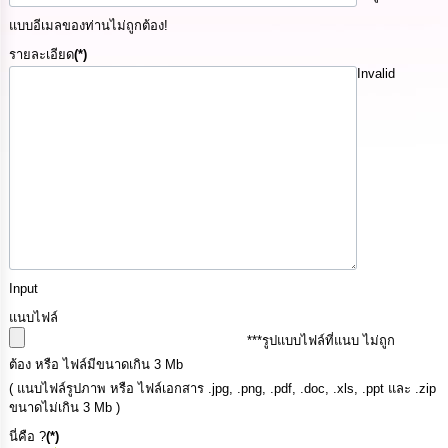
นโยบาย
แบบอีเมลของท่านไม่ถูกต้อง!
No
Gift
รายละเอียด
(*)
Policy
Invalid
การ
ดำเนิน
การ
เพื่อ
ป้องกัน
การ
ทุจริต
มาตรการ
Input
ส่ง
เสริม
แนบไฟล์
คุณธรรม
***รูปแบบไฟล์ที่แนบ ไม่ถูก
และ
ต้อง หรือ ไฟล์มีขนาดเกิน 3 Mb
ความ
โปร่งใส
( แนบไฟล์รูปภาพ หรือ ไฟล์เอกสาร .jpg, .png, .pdf, .doc, .xls, .ppt และ .zip
ขนาดไม่เกิน 3 Mb )
นี่คือ ?
(*)
ร้อง