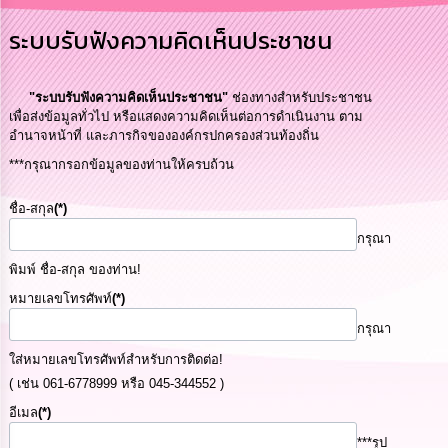
การ
ระบบรับฟังความคิดเห็นประชาชน
บริหาร
งาน
"ระบบรับฟังความคิดเห็นประชาชน"
ช่องทางสำหรับประชาชน
การ
เพื่อส่งข้อมูลทั่วไป หรือแสดงความคิดเห็นต่อการดำเนินงาน ตาม
ส่ง
อำนาจหน้าที่ และภารกิจขององค์กรปกครองส่วนท้องถิ่น
เสริม
ความ
***กรุณากรอกข้อมูลของท่านให้ครบถ้วน
โปร่งใส
ชื่อ-สกุล
(*)
การ
กรุณา
จัด
ซื้อ
พิมพ์ ชื่อ-สกุล ของท่าน!
จัด
หมายเลขโทรศัพท์
(*)
จ้าง
กรุณา
การ
ใส่หมายเลขโทรศัพท์สำหรับการติดต่อ!
เงิน
( เช่น 061-6778999 หรือ 045-344552 )
การ
คลัง
อีเมล
(*)
***รูป