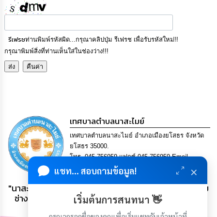
เรียน
ร้อง
ทุกข์
รีเฟรช
ท่านพิมพ์รหัสผิด...กรุณาคลิปปุ่ม รีเฟรช เพื่อรับรหัสใหม่!!
e-
กรุณาพิมพ์สิ่งที่ท่านเห็นใส่ในช่องว่าง!!!
Service
กิจการ
สภา
กิจการ
เทศบาลตำบลนาสะไมย์
สภา
เทศบาลตำบลนาสะไมย์ อำเภอเมืองยโสธร จังหวัด
ยโสธร 35000.
ท้อง
โทร. 045-756959 แฟกซ์ 045-756959 Email
ถิ่น
×
ของ
saraban@nasamai.go.th
แชท... สอบถามข้อมูล!
เรา
"นาสะไมย์ กระติบข้าวใหญ่ ลายไม้แกะสลักลือชื่อ ฝีมือเยี่ยม
ช่างหล่อ ขอขิกเสียงดี ที่ระลึกเกวียนงาม เลิศล้ำแผ่นดิน
เริ่มต้นการสนทนา 👋
การ
ธรรม แผ่นดินทอง"
จัดการ
กรุณากรอกชื่อของคุณเพื่อเริ่มแชทกับเจ้าหน้าที่