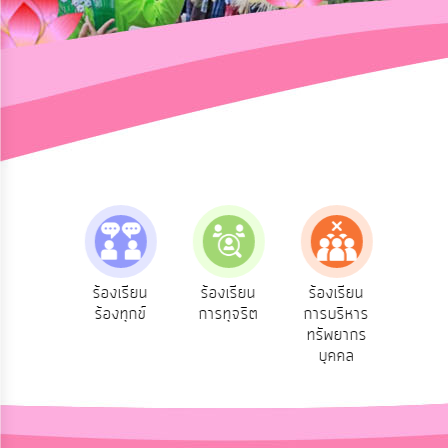
การ
ปฏิสัมพันธ์
ข้อมูล
รับ
ฟัง
ความ
คิด
เห็น
แผน
ยุทธศาสตร์/
แผน
e-Se
ฟังความ
ร้องเรียน
ร้องเรียน
ร้องเรียน
พัฒนา
บริ
ิดเห็น
ร้องทุกข์
การทุจริต
การบริหาร
ออน
ระชาชน
ทรัพยากร
การ
บุคคล
บริหาร/
พัฒนา
ทรัพยากร
บุคคล