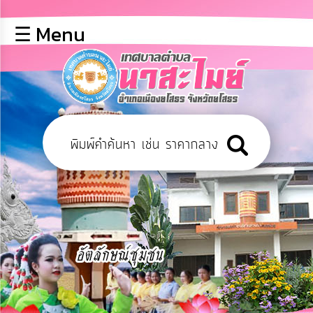
×
☰ Menu
lose
หน้า
หลัก
ข้อมูล
พื้น
ฐาน
บุคลากร
ข่าว
ประชาสัมพันธ์
การ
เปิด
เผย
ข้อมูล
สาธารณะ
OIT