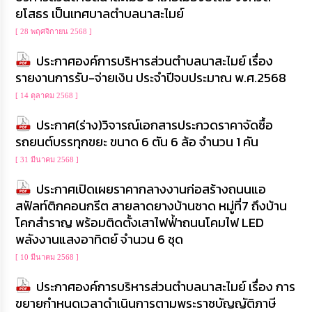
ความ
ยโสธร เป็นเทศบาลตำบลนาสะไมย์
รู้
[ 28 พฤศจิกายน 2568 ]
ข้อมูล
ประกาศองค์การบริหารส่วนตำบลนาสะไมย์ เรื่อง
การ
รายงานการรับ-จ่ายเงิน ประจำปีจบประมาณ พ.ศ.2568
ติดต่อ
[ 14 ตุลาคม 2568 ]
ประกาศ(ร่าง)วิจารณ์เอกสารประกวดราคาจัดซื้อ
รถยนต์บรรทุกขยะ ขนาด 6 ตัน 6 ล้อ จำนวน 1 คัน
[ 31 มีนาคม 2568 ]
ประกาศเปิดเผยราคากลางงานก่อสร้างถนนแอ
สฟัลท์ติกคอนกรีต สายลาดยางบ้านชาด หมู่ที่7 ถึงบ้าน
โคกสำราญ พร้อมติดตั้งเสาไฟฟ่้าถนนโคมไฟ LED
พลังงานแสงอาทิตย์ จำนวน 6 ชุด
[ 10 มีนาคม 2568 ]
ประกาศองค์การบริหารส่วนตำบลนาสะไมย์ เรื่อง การ
ขยายกำหนดเวลาดำเนินการตามพระราชบัญญัติภาษี