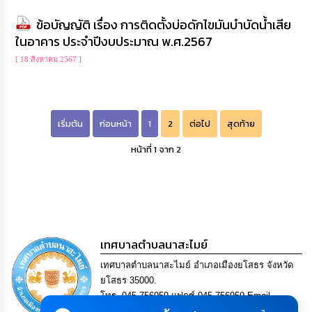
ข้อบัญญัติ เรื่อง การติดตั้งบ่อดักไขมันบำบัดน้ำเสีย
ในอาคาร ประจำปีงบประมาณ พ.ศ.2567
[ 18 สิงหาคม 2567 ]
เริ่มต้น
ก่อนหน้า
1
2
ต่อไป
สุดท้าย
หน้าที่ 1 จาก 2
เทศบาลตำบลนาสะไมย์
เทศบาลตำบลนาสะไมย์ อำเภอเมืองยโสธร จังหวัด
ยโสธร 35000.
โทร. 045-756959 แฟกซ์ 045-756959 Email
saraban@nasamai.go.th