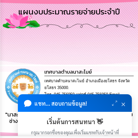
การ
แผนงบประมาณรายจ่ายประจำปี
บริหาร
งาน
การ
ส่ง
เสริม
ความ
โปร่งใส
เทศบาลตำบลนาสะไมย์
การ
จัด
เทศบาลตำบลนาสะไมย์ อำเภอเมืองยโสธร จังหวัด
ซื้อ
ยโสธร 35000.
จัด
จ้าง
โทร. 045-756959 แฟกซ์ 045-756959 Email
×
saraban@nasamai.go.th
แชท... สอบถามข้อมูล!
การ
"นาสะไมย์ กระติบข้าวใหญ่ ลายไม้แกะสลักลือชื่อ ฝีมือเยี่ยม
เงิน
ช่างหล่อ ขอขิกเสียงดี ที่ระลึกเกวียนงาม เลิศล้ำแผ่นดิน
เริ่มต้นการสนทนา 👋
การ
ธรรม แผ่นดินทอง"
คลัง
กรุณากรอกชื่อของคุณเพื่อเริ่มแชทกับเจ้าหน้าที่