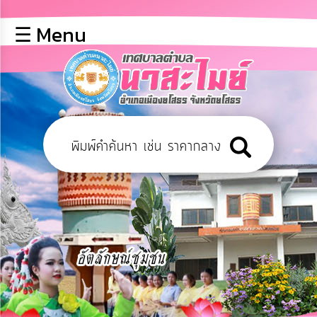
×
☰ Menu
lose
หน้า
หลัก
ข้อมูล
พื้น
ฐาน
บุคลากร
ข่าว
ประชาสัมพันธ์
การ
เปิด
เผย
ข้อมูล
สาธารณะ
OIT