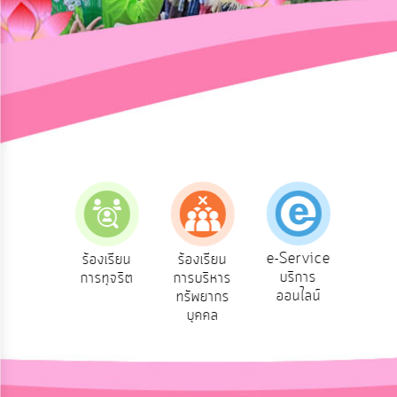
การ
ปฏิสัมพันธ์
ข้อมูล
รับ
ฟัง
ความ
คิด
เห็น
แผน
ยุทธศาสตร์/
แผน
e-Service
องเรียน
ร้องเรียน
ร้องเรียน
ถาม
พัฒนา
บริการ
องทุกข์
การทุจริต
การบริหาร
Q
ออนไลน์
ทรัพยากร
การ
บุคคล
บริหาร/
พัฒนา
ทรัพยากร
บุคคล