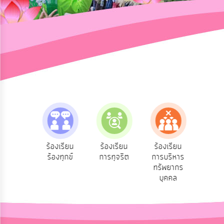
การ
ปฏิสัมพันธ์
ข้อมูล
รับ
ฟัง
ความ
คิด
เห็น
แผน
ยุทธศาสตร์/
แผน
e-Se
ฟังความ
ร้องเรียน
ร้องเรียน
ร้องเรียน
พัฒนา
บริ
ิดเห็น
ร้องทุกข์
การทุจริต
การบริหาร
ออน
ระชาชน
ทรัพยากร
การ
บุคคล
บริหาร/
พัฒนา
ทรัพยากร
บุคคล