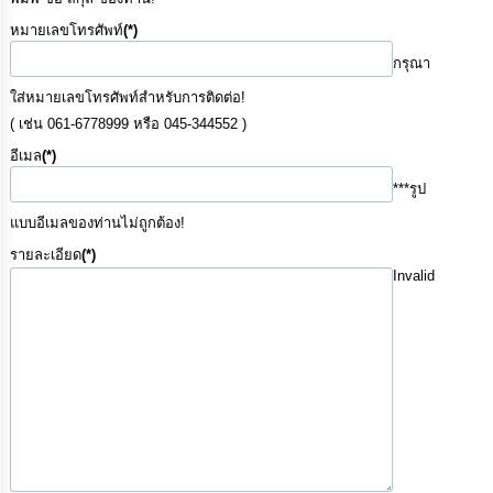
เรียน
หมายเลขโทรศัพท์
(*)
ร้อง
ทุกข์
กรุณา
ใส่หมายเลขโทรศัพท์สำหรับการติดต่อ!
e-
( เช่น 061-6778999 หรือ 045-344552 )
Service
อีเมล
(*)
กิจการ
***รูป
สภา
แบบอีเมลของท่านไม่ถูกต้อง!
รายละเอียด
(*)
กิจการ
Invalid
สภา
ท้อง
ถิ่น
ของ
เรา
การ
จัดการ