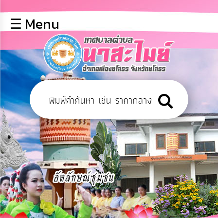
×
☰ Menu
lose
หน้า
หลัก
ข้อมูล
พื้น
ฐาน
บุคลากร
ข่าว
ประชาสัมพันธ์
การ
เปิด
เผย
ข้อมูล
สาธารณะ
OIT