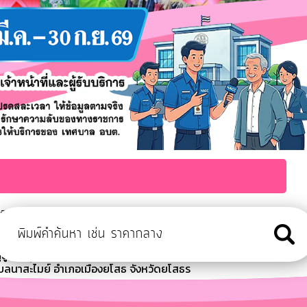
ะเมิน ITA ประจำปีงบประมาณ พ.ศ. 2569
ุจัดให้มีกิจกรรม ตรวจสุขภาพเบื้องต้นสำหรับผู้สูงอายุ ฝึกอบรมส่ง
สูงอายุเนื่องในวันสงกรานต์ ประจำปี 2
บลนาสะไมย์ อำเภอเมืองยโสธ จังหวัดยโสธร