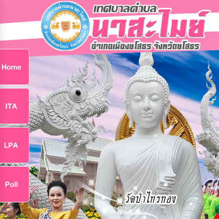
ก
9
9
จ