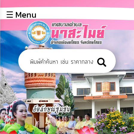
×
☰ Menu
lose
หน้า
หลัก
ข้อมูล
พื้น
ฐาน
บุคลากร
ข่าว
ประชาสัมพันธ์
การ
เปิด
เผย
ข้อมูล
สาธารณะ
OIT