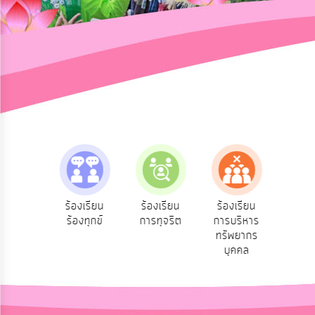
การ
ปฏิสัมพันธ์
ข้อมูล
รับ
ฟัง
ความ
คิด
เห็น
แผน
ยุทธศาสตร์/
แผน
e-Se
ฟังความ
ร้องเรียน
ร้องเรียน
ร้องเรียน
พัฒนา
บริ
ิดเห็น
ร้องทุกข์
การทุจริต
การบริหาร
ออน
ระชาชน
ทรัพยากร
การ
บุคคล
บริหาร/
พัฒนา
ทรัพยากร
บุคคล