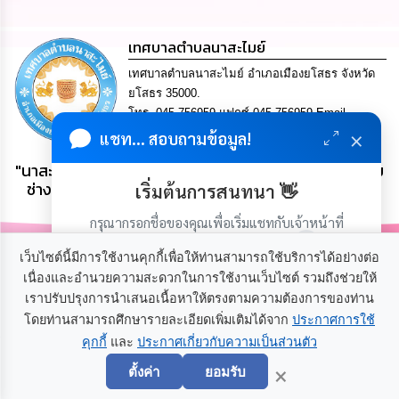
นโยบาย
No
เทศบาลตำบลนาสะไมย์
Gift
Policy
เทศบาลตำบลนาสะไมย์ อำเภอเมืองยโสธร จังหวัด
ยโสธร 35000.
การ
โทร. 045-756959 แฟกซ์ 045-756959 Email
ดำเนิน
×
saraban@nasamai.go.th
แชท... สอบถามข้อมูล!
การ
เพื่อ
"นาสะไมย์ กระติบข้าวใหญ่ ลายไม้แกะสลักลือชื่อ ฝีมือเยี่ยม
ป้องกัน
ช่างหล่อ ขอขิกเสียงดี ที่ระลึกเกวียนงาม เลิศล้ำแผ่นดิน
เริ่มต้นการสนทนา 👋
การ
ธรรม แผ่นดินทอง"
ทุจริต
กรุณากรอกชื่อของคุณเพื่อเริ่มแชทกับเจ้าหน้าที่
(เฉพาะในวันเวลาราชการ)
มาตรการ
เว็บไซต์นี้มีการใช้งานคุกกี้เพื่อให้ท่านสามารถใช้บริการได้อย่างต่อ
ส่ง
เนื่องและอำนวยความสะดวกในการใช้งานเว็บไซต์ รวมถึงช่วยให้
เสริม
เราปรับปรุงการนำเสนอเนื้อหาให้ตรงตามความต้องการของท่าน
คุณธรรม
และ
โดยท่านสามารถศึกษารายละเอียดเพิ่มเติมได้จาก
ประกาศการใช้
ความ
เกี่ยวกับเรา
ติดต่อเรา
คุกกี้
และ
ประกาศเกี่ยวกับความเป็นส่วนตัว
เริ่มแชท
โปร่งใส
×
ตั้งค่า
ยอมรับ
ร้อง