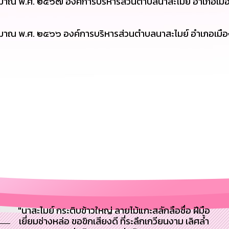
มาณ พ.ศ. ๒๕๖๗ องค์การบริหารส่วนตำบลนาสะไมย์ อำเภอเมือ
มาณ พ.ศ. ๒๕๖๖ องค์การบริหารส่วนตำบลนาสะไมย์ อำเภอเมือ
"นาสะไมย์ กระติบข้าวใหญ่ ลายไม้แกะสลักลือชื่อ ฝีมือ
เยี่ยมช่างหล่อ ขอขิกเสียงดี ที่ระลึกเกวียนงาม เลิศล้ำ