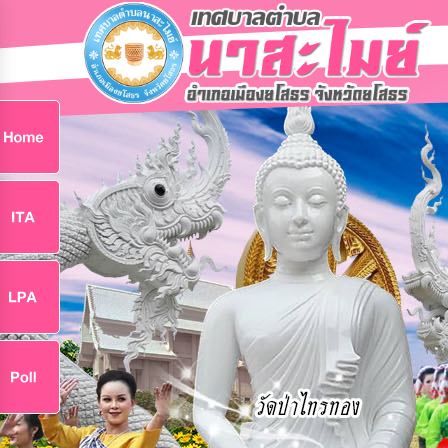
ก
9
9
จ