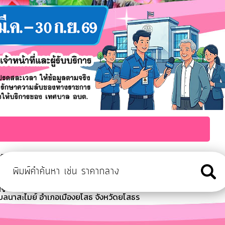
ะเมิน ITA ประจำปีงบประมาณ พ.ศ. 2569
ุจัดให้มีกิจกรรม ตรวจสุขภาพเบื้องต้นสำหรับผู้สูงอายุ ฝึกอบรมส่ง
สูงอายุเนื่องในวันสงกรานต์ ประจำปี 2
บลนาสะไมย์ อำเภอเมืองยโสธ จังหวัดยโสธร