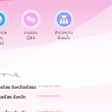
vice
ถามตอบ
สำรวจความ
ผู้รับเบีย
าร
Q&A
พึงพอใจ
ยังชีพ
ลน์
งยโสธ จังหวัดยโสธร
[ 25 กันยายน 2568 ]
งยโสธ จังหวัด
[ 30 กันยายน 2567 ]
[ 1 พฤศจิกายน 2566 ]