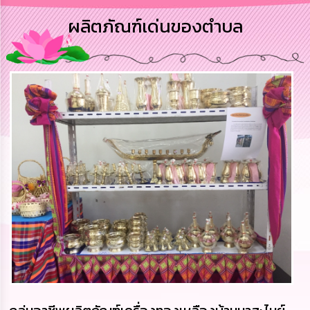
การ
ผลิตภัณฑ์เด่นของตำบล
บริหาร
งาน
การ
ส่ง
เสริม
ความ
โปร่งใส
การ
จัด
ซื้อ
จัด
จ้าง
การ
เงิน
การ
คลัง