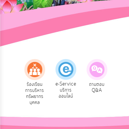
การ
ปฏิสัมพันธ์
ข้อมูล
รับ
ฟัง
ความ
คิด
เห็น
แผน
ยุทธศาสตร์/
แผน
e-Service
องเรียน
ร้องเรียน
ถามตอบ
สำ
พัฒนา
บริการ
รทุจริต
การบริหาร
Q&A
ควา
ออนไลน์
ทรัพยากร
พอ
การ
บุคคล
บริหาร/
พัฒนา
ทรัพยากร
บุคคล