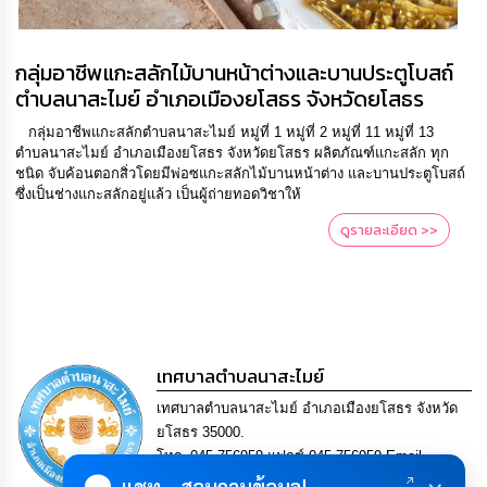
เรียน
ร้อง
ทุกข์
กลุ่มอาชีพแกะสลักไม้บานหน้าต่างและบานประตูโบสถ์
ตำบลนาสะไมย์ อำเภอเมืองยโสธร จังหวัดยโสธร
e-
Service
กลุ่มอาชีพแกะสลักตำบลนาสะไมย์ หมู่ที่ 1 หมู่ที่ 2 หมู่ที่ 11 หมู่ที่ 13
ตำบลนาสะไมย์ อำเภอเมืองยโสธร จังหวัดยโสธร ผลิตภัณฑ์แกะสลัก ทุก
ชนิด จับค้อนตอกสิ่วโดยมีพ่อซแกะสลักไม้บานหน้าต่าง และบานประตูโบสถ์
กิจการ
ซึ่งเป็นช่างแกะสลักอยู่แล้ว เป็นผู้ถ่ายทอดวิชาให้
สภา
ดูรายละเอียด >>
กิจการ
สภา
ท้อง
ถิ่น
เทศบาลตำบลนาสะไมย์
ของ
เรา
เทศบาลตำบลนาสะไมย์ อำเภอเมืองยโสธร จังหวัด
ยโสธร 35000.
การ
โทร. 045-756959 แฟกซ์ 045-756959 Email
จัดการ
×
saraban@nasamai.go.th
แชท... สอบถามข้อมูล!