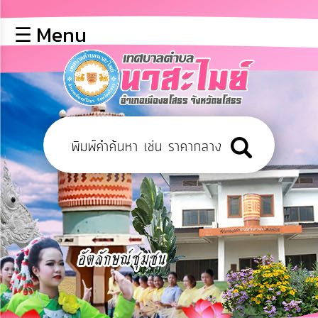
×
☰ Menu
lose
หน้า
หลัก
ข้อมูล
พื้น
ฐาน
บุคลากร
ข่าว
ประชาสัมพันธ์
การ
เปิด
เผย
ข้อมูล
สาธารณะ
OIT