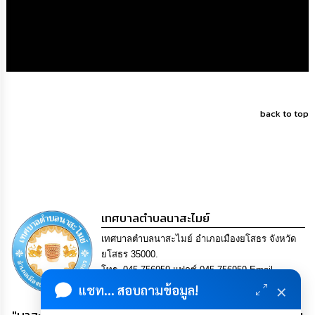
เรียน
ร้อง
ทุกข์
e-
Service
back to top
กิจการ
สภา
กิจการ
สภา
เทศบาลตำบลนาสะไมย์
ท้อง
ถิ่น
เทศบาลตำบลนาสะไมย์ อำเภอเมืองยโสธร จังหวัด
ของ
ยโสธร 35000.
เรา
โทร. 045-756959 แฟกซ์ 045-756959 Email
×
saraban@nasamai.go.th
แชท... สอบถามข้อมูล!
การ
จัดการ