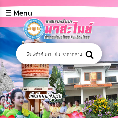
×
☰ Menu
lose
หน้า
หลัก
ข้อมูล
พื้น
ฐาน
บุคลากร
ข่าว
ประชาสัมพันธ์
การ
เปิด
เผย
ข้อมูล
สาธารณะ
OIT