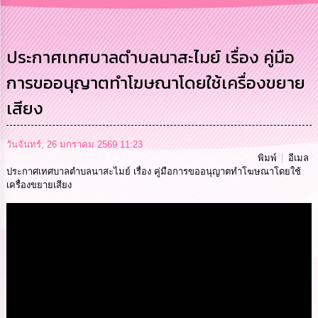
การ
บริหาร
งาน
ประกาศเทศบาลตำบลนาสะไมย์ เรื่อง คู่มือ
การขออนุญาตทำโฆษณาโดยใช้เครื่องขยาย
การ
ส่ง
เสียง
เสริม
ความ
โปร่งใส
วันจันทร์, 26 มกราคม 2569 11:23
พิมพ์
อีเมล
การ
ประกาศเทศบาลตำบลนาสะไมย์ เรื่อง คู่มือการขออนุญาตทำโฆษณาโดยใช้
จัด
เครื่องขยายเสียง
ซื้อ
จัด
จ้าง
Media
การ
เงิน
การ
คลัง