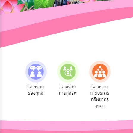
การ
ปฏิสัมพันธ์
ข้อมูล
รับ
ฟัง
ความ
คิด
เห็น
แผน
ยุทธศาสตร์/
แผน
e-Se
ฟังความ
ร้องเรียน
ร้องเรียน
ร้องเรียน
พัฒนา
บริ
ิดเห็น
ร้องทุกข์
การทุจริต
การบริหาร
ออน
ระชาชน
ทรัพยากร
การ
บุคคล
บริหาร/
พัฒนา
ทรัพยากร
บุคคล