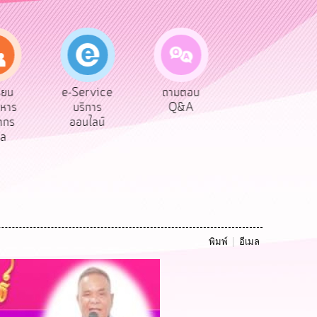
vice
ถามตอบ
สำรวจความ
ผู้รับเบีย
าร
Q&A
พึงพอใจ
ยังชีพ
ลน์
พิมพ์
อีเมล