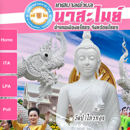
ก
9
9
จ