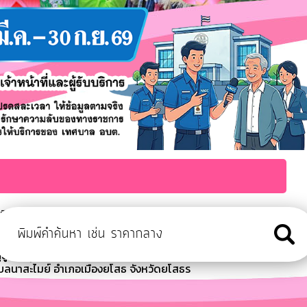
ะเมิน ITA ประจำปีงบประมาณ พ.ศ. 2569
ุจัดให้มีกิจกรรม ตรวจสุขภาพเบื้องต้นสำหรับผู้สูงอายุ ฝึกอบรมส่ง
สูงอายุเนื่องในวันสงกรานต์ ประจำปี 2
บลนาสะไมย์ อำเภอเมืองยโสธ จังหวัดยโสธร